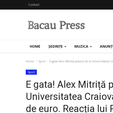
Contact
HOME
ȘEDINȚE
MUZICA
ANUNȚ
Home
Sport
E gata! Alex Mitriță pleacă de la Universitatea 
Sport
E gata! Alex Mitriță 
Universitatea Craio
de euro. Reacția lui