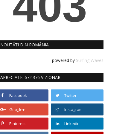
NOUTĂȚI DIN ROMÂNIA
powered by
Surfing Waves
APRECIATE: 672.376 VIZIONARI
Facebook
Twitter
Google+
Instagram
Pinterest
Linkedin