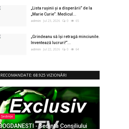
„Lista rușinii și a disperării” de la
„Marie Curie”. Medicul...
admin
Jul 23, 2026
0
65
„Grindeanu să își retragă minciunile.
Inventează lucruri!”...
admin
Jul 22, 2026
0
64
RECOMANDATE: 68.925 VIZIONĂRI
Ședințe
BOGDANESTI - Sedinta Consiliului