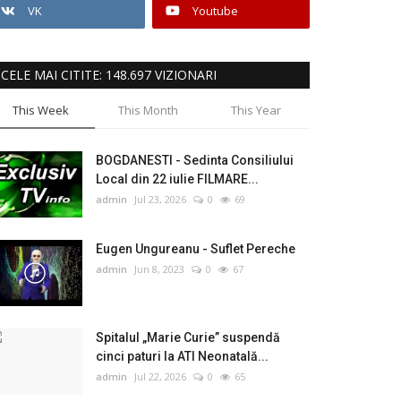
VK
Youtube
CELE MAI CITITE: 148.697 VIZIONARI
This Week
This Month
This Year
BOGDANESTI - Sedinta Consiliului
Local din 22 iulie FILMARE...
admin
Jul 23, 2026
0
69
Eugen Ungureanu - Suflet Pereche
admin
Jun 8, 2023
0
67
Spitalul „Marie Curie” suspendă
cinci paturi la ATI Neonatală...
admin
Jul 22, 2026
0
65