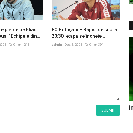
te pierde pe Elias
FC Botoșani – Rapid, de la ora
s: "Echipele din...
20:30: etapa se încheie...
Ședințe
2025
0
1215
admin
Dec 8, 2025
0
391
una
#PARJOL - Sedinta Consiliului Local din
#
SUBMIT
19 noiembrie FILMARE...
3
admin
Feb 5, 2025
0
893
ad