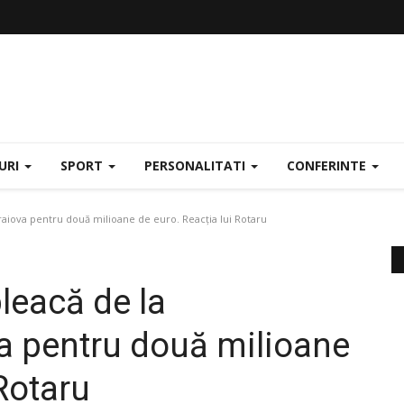
URI
SPORT
PERSONALITATI
CONFERINTE
Craiova pentru două milioane de euro. Reacția lui Rotaru
pleacă de la
va pentru două milioane
 Rotaru