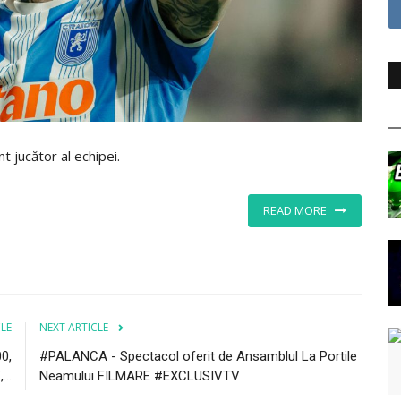
 jucător al echipei.
READ MORE
CLE
NEXT ARTICLE
0,
#PALANCA - Spectacol oferit de Ansamblul La Portile
...
Neamului FILMARE #EXCLUSIVTV