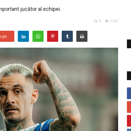
portant jucător al echipei.
0
1147
ogle