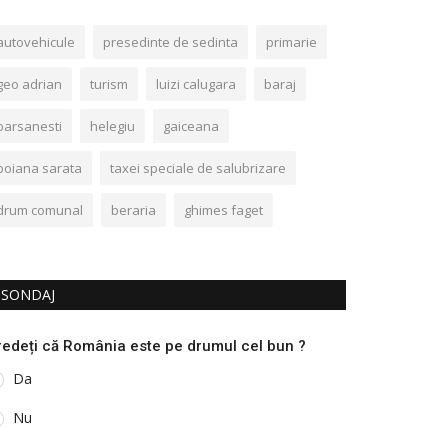
autovehicule
presedinte de sedinta
primarie
geo adrian
turism
luizi calugara
baraj
barsanesti
helegiu
gaiceana
poiana sarata
taxei speciale de salubrizare
drum comunal
beraria
ghimes faget
SONDAJ
redeți că România este pe drumul cel bun ?
Da
Nu