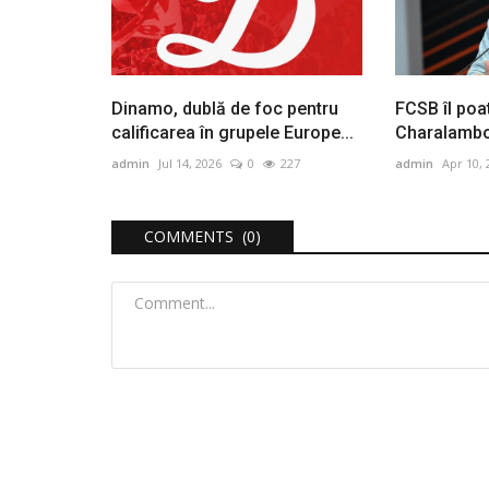
Dinamo, dublă de foc pentru
FCSB îl poa
calificarea în grupele Europe...
Charalambou
Anunțuri
admin
Jul 14, 2026
0
227
admin
Apr 10, 
COMMENTS (0)
iliului Local din
ANUNT IMPORTANT UAT Com
...
Buciumi
admin
May 7, 2026
0
267