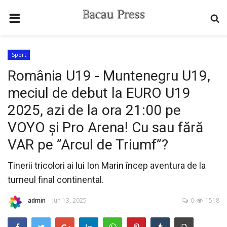
HOME
Sport
CONTACT
România U19 - Muntenegru U19,
ȘEDINȚE
meciul de debut la EURO U19
MUZICA
2025, azi de la ora 21:00 pe
ANUNȚURI
VOYO și Pro Arena! Cu sau fără
SPORT
VAR pe ”Arcul de Triumf”?
PERSONALITATI
Tinerii tricolori ai lui Ion Marin încep aventura de la
turneul final continental.
CONFERINTE
EVENIMENTE
admin
Jun 13, 2025
0
1518
TELEVIZIUNEA LITERARA