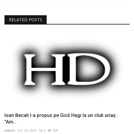
RELATED POSTS
Ioan Becali l-a propus pe Gică Hagi la un club uriaș:
”Am...
admin
Oct 10, 2025
0
559