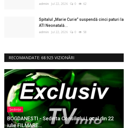
admin
Jul 22, 2026
0
62
Spitalul „Marie Curie” suspendă cinci paturi la
ATI Neonatală...
admin
Jul 22, 2026
0
58
RECOMANDATE: 68.925 VIZIONĂRI
Ședințe
BOGDANESTI - Sedinta Consiliului Local din 22
iulie FILMARE...