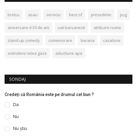
bretcu
asau
serviciu
best of
presedinte
pug
aniversare d 50 de ani
uat barsanesti
atribuire nume
stand up comedy
comemorare
beraria
casatorie
extindere retea gaze
aductiune apa
SONDAJ
Credeți că România este pe drumul cel bun ?
Da
Nu
Nu știu