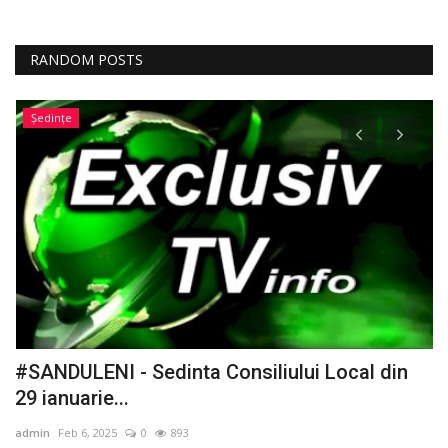
RANDOM POSTS
Ședințe
#SANDULENI - Sedinta Consiliului Local din
A
29 ianuarie...
ad
admin
Feb 6, 2025
0
893
Pr