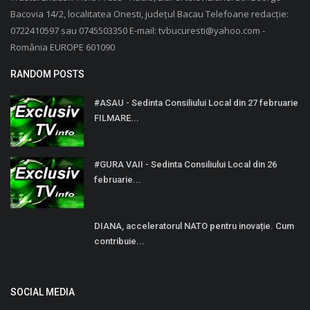
Bacovia 14/2, localitatea Onesti, județul Bacau Telefoane redacție:
0722410597 sau 0745503350 E-mail: tvbucuresti@yahoo.com -
România EUROPE 601090
RANDOM POSTS
#ASAU - Sedinta Consiliului Local din 27 februarie
FILMARE...
#GURA VAII - Sedinta Consiliului Local din 26
februarie...
DIANA, acceleratorul NATO pentru inovație. Cum
contribuie...
SOCIAL MEDIA