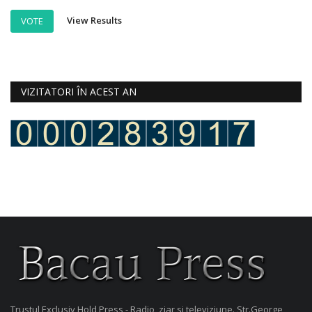
View Results
VOTE
VIZITATORI ÎN ACEST AN
Trustul Exclusiv Hold Press - Radio, ziar si televiziune. Str.George