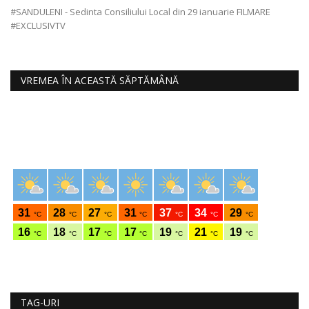
Ne
#SANDULENI - Sedinta Consiliului Local din 29 ianuarie FILMARE
#EXCLUSIVTV
VREMEA ÎN ACEASTĂ SĂPTĂMÂNĂ
TAG-URI