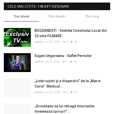
CELE MAI CITITE: 148.697 VIZIONARI
This Week
This Month
This Year
BOGDANESTI - Sedinta Consiliului Local din
22 iulie FILMARE...
admin
Jul 23, 2026
0
69
Eugen Ungureanu - Suflet Pereche
admin
Jun 8, 2023
0
66
„Lista rușinii și a disperării” de la „Marie
Curie”. Medicul...
admin
Jul 23, 2026
0
63
„Grindeanu să își retragă minciunile.
Inventează lucruri!”...