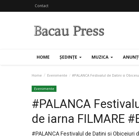
Contact
HOME
ȘEDINȚE
MUZICA
ANUNȚ
Home
Evenimente
#PALANCA Festivalul de Datini si Obicei
Evenimente
#PALANCA Festivalul 
de iarna FILMARE 
#PALANCA Festivalul de Datini si Obiceiur