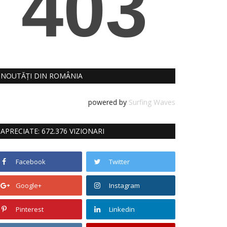
NOUTĂȚI DIN ROMÂNIA
powered by
Surfing Waves
APRECIATE: 672.376 VIZIONARI
Facebook
Twitter
Google+
Instagram
Pinterest
Linkedin