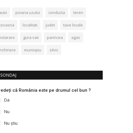
auto
poiana uzului
conducta
teren
covasna
localitati
judet
taxe locale
hotarare
gura vaii
parincea
agas
inchiriere
municipiu
silvic
SONDAJ
redeți că România este pe drumul cel bun ?
Da
Nu
Nu știu