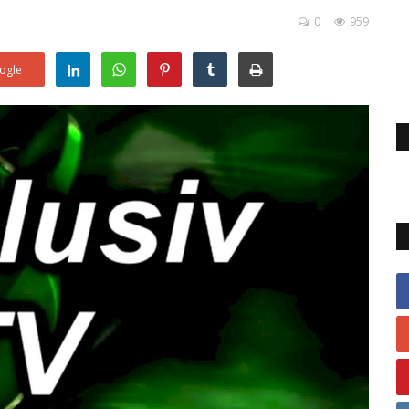
0
959
ogle