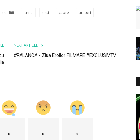
traditii
iarna
ursi
capre
uratori
CLE
NEXT ARTICLE
cu
#PALANCA - Ziua Eroilor FILMARE #EXCLUSIVTV
lia
0
0
0