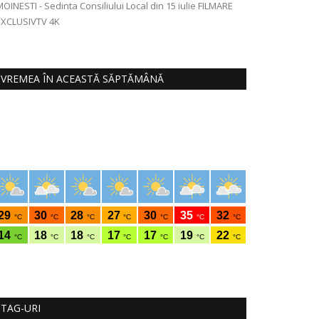
OINESTI - Sedinta Consiliului Local din 15 iulie FILMARE
Hansi Flick este 
XCLUSIVTV 4K
contractul cu FC 
VREMEA ÎN ACEASTĂ SĂPTĂMÂNĂ
TAG-URI