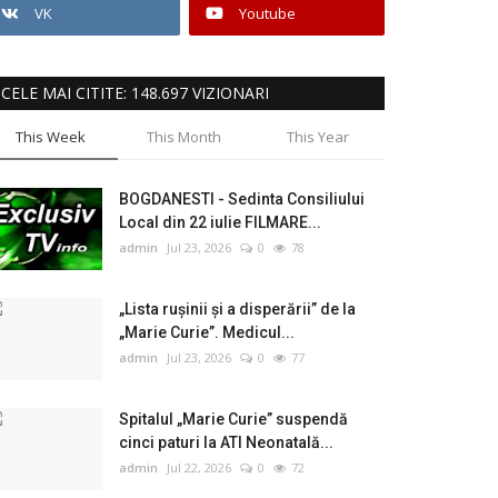
VK
Youtube
CELE MAI CITITE: 148.697 VIZIONARI
This Week
This Month
This Year
BOGDANESTI - Sedinta Consiliului
Local din 22 iulie FILMARE...
admin
Jul 23, 2026
0
78
„Lista rușinii și a disperării” de la
„Marie Curie”. Medicul...
admin
Jul 23, 2026
0
77
Spitalul „Marie Curie” suspendă
cinci paturi la ATI Neonatală...
admin
Jul 22, 2026
0
72