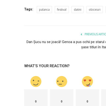
Tags:
palanca
festival
datini
obiceiuri
PREVIOUS ARTI
Dan Șucu nu se joacă! Genoa a pus ochii pe starul 
șase titluri în Ita
WHAT'S YOUR REACTION?
0
0
0