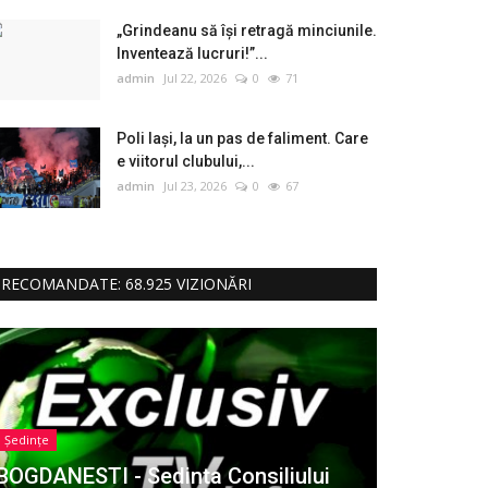
„Grindeanu să își retragă minciunile.
Inventează lucruri!”...
admin
Jul 22, 2026
0
71
Poli Iași, la un pas de faliment. Care
e viitorul clubului,...
admin
Jul 23, 2026
0
67
RECOMANDATE: 68.925 VIZIONĂRI
Ședințe
BOGDANESTI - Sedinta Consiliului